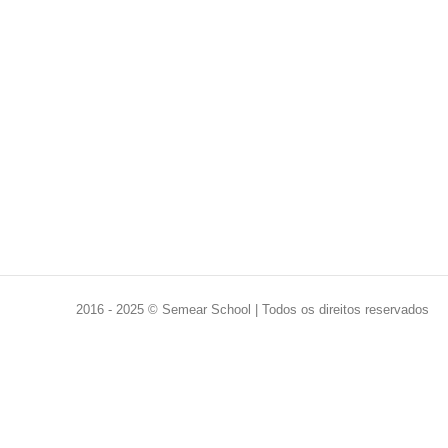
1win
pinup casino
pinup kz
mostbet uz
mosbet casino
mosbet
lucky jet
2016 - 2025 © Semear School | Todos os direitos reservados