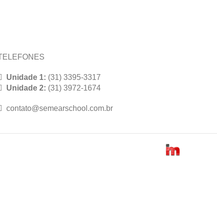
TELEFONES
Unidade 1:
(31) 3395-3317
Unidade 2:
(31) 3972-1674
contato@semearschool.com.br