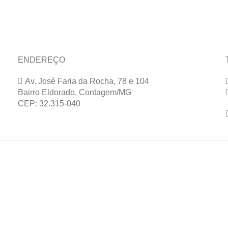
ENDEREÇO
Av. José Faria da Rocha, 78 e 104
Bairro Eldorado, Contagem/MG
CEP: 32.315-040